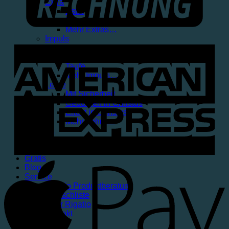
Extra
Ester
Barnabas
Mehr Extras…
Impuls
Training Jüngerschaft
Echtes Leben finden
Taufe
Mehr Impuls…
Lehre
Mit Sicherheit
Geborgen in Christus
Erlöst in Christus
Mehr Lehre…
Podcast
Start in den Tag
Kreuz und Klar
Gratis
Blog
Service
Rigatio Produktberatung
Wunschliste
Über Rigatio
Kontakt