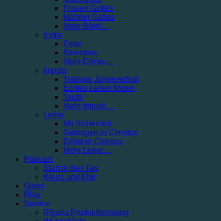
Frauen Gottes
Männer Gottes
Mehr Bibel…
Extra
Ester
Barnabas
Mehr Extras…
Impuls
Training Jüngerschaft
Echtes Leben finden
Taufe
Mehr Impuls…
Lehre
Mit Sicherheit
Geborgen in Christus
Erlöst in Christus
Mehr Lehre…
Podcast
Start in den Tag
Kreuz und Klar
Gratis
Blog
Service
Rigatio Produktberatung