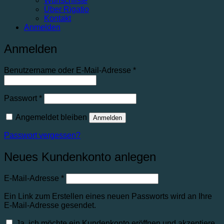
Wunschliste
Über Rigatio
Kontakt
Anmelden
Anmelden
Benutzername oder E-Mail-Adresse
*
Passwort
*
Angemeldet bleiben
Anmelden
Passwort vergessen?
Neues Kundenkonto anlegen
E-Mail-Adresse
*
Ein Link zum Erstellen eines neuen Passworts wird an Ihre
E-Mail-Adresse gesendet.
Ja, ich möchte ein Kundenkonto eröffnen und akzeptiere