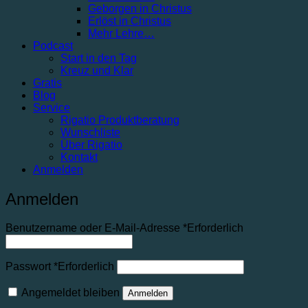
Geborgen in Christus
Erlöst in Christus
Mehr Lehre…
Podcast
Start in den Tag
Kreuz und Klar
Gratis
Blog
Service
Rigatio Produktberatung
Wunschliste
Über Rigatio
Kontakt
Anmelden
Anmelden
Benutzername oder E-Mail-Adresse
*
Erforderlich
Passwort
*
Erforderlich
Angemeldet bleiben
Anmelden