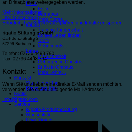
an Drittanbieter weitergegeben werden.
Extra
Ester
Mehr Informationen
Barnabas
Inhalt entsperren
Mehr Extras…
Erforderlichen Service akzeptieren und Inhalte entsperren
Impuls
Training Jüngerschaft
rigatio Stiftung gGmbH
Echtes Leben finden
Carl-Benz-Straße 2
Taufe
57299 Burbach
Mehr Impuls…
Lehre
Telefon: 02736 4498 790
Mit Sicherheit
Fax: 02736 4498 794
Geborgen in Christus
Erlöst in Christus
Kontakt
Mehr Lehre…
Podcast
Start in den Tag
Wenn Sie uns lieber eine direkte E-Mail senden möchten,
Kreuz und Klar
verwenden Sie dafür die folgende Mail-Adresse:
Gratis
Blog
info@rigatio.com
Service
Rigatio Produktberatung
Wunschliste
Über Rigatio
Kontakt