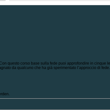
 questo corso base sulla fede puoi approfondire in cinque lezio
gnato da qualcuno che ha già sperimentato l’approccio di fede.
erden.