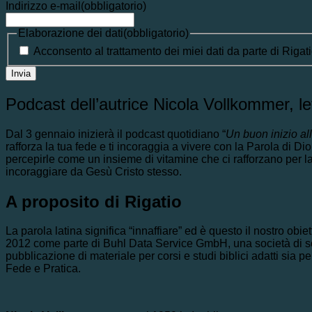
Indirizzo e-mail
(obbligatorio)
Elaborazione dei dati
(obbligatorio)
Acconsento al trattamento dei miei dati da parte di Rigati
Podcast dell’autrice Nicola Vollkommer, l
Dal 3 gennaio inizierà il podcast quotidiano “
Un buon inizio al
rafforza la tua fede e ti incoraggia a vivere con la Parola di
percepirle come un insieme di vitamine che ci rafforzano per l
incoraggiare da Gesù Cristo stesso.
A proposito di Rigatio
La parola latina significa “innaffiare” ed è questo il nostro obi
2012 come parte di Buhl Data Service GmbH, una società di soft
pubblicazione di materiale per corsi e studi biblici adatti sia 
Fede e Pratica.