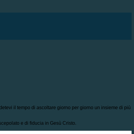
detevi il tempo di ascoltare giorno per giorno un insieme di più
scepolato e di fiducia in Gesù Cristo.