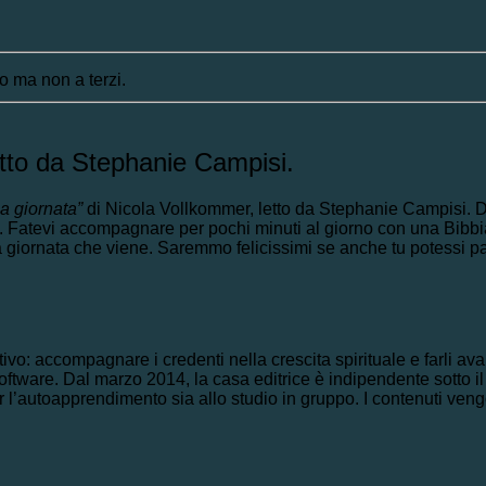
o ma non a terzi.
etto da Stephanie Campisi.
la giornata”
di Nicola Vollkommer, letto da Stephanie Campisi. D
 Dio. Fatevi accompagnare per pochi minuti al giorno con una Bibb
a giornata che viene. Saremmo felicissimi se anche tu potessi p
ettivo: accompagnare i credenti nella crescita spirituale e farli a
ware. Dal marzo 2014, la casa editrice è indipendente sotto il 
per l’autoapprendimento sia allo studio in gruppo. I contenuti ven