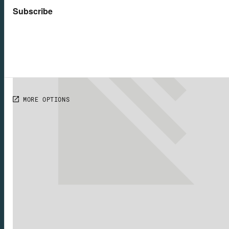
Extra
Ester
Barnabas
Mehr Extras…
Impuls
Training Jüngerschaft
Echtes Leben finden
Taufe
Mehr Impuls…
Lehre
Mit Sicherheit
Geborgen in Christus
Erlöst in Christus
Mehr Lehre…
Podcast
Start in den Tag
Kreuz und Klar
Gratis
Blog
Service
Rigatio Produktberatung
Wunschliste
Über Rigatio
Kontakt