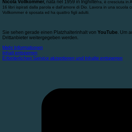
Nicola Vollkommer,
nata nel 1959 in Inghilter
ra, è cresciuta in
16 libri ispirati dalla parola e dall’amore di Dio. Lavora in una scuola cr
Vollkommer è sposata ed ha quattro figli adulti.
Sie sehen gerade einen Platzhalterinhalt von
YouTube
. Um a
Drittanbieter weitergegeben werden.
Mehr Informationen
Inhalt entsperren
Erforderlichen Service akzeptieren und Inhalte entsperren