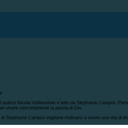
r
dall’autrice Nicola Vollkommer e letto da Stephanie Campisi. Pren
er vivere concretamente la parola di Dio.
e di Stephanie Campisi vogliono motivarvi a vivere una vita di di