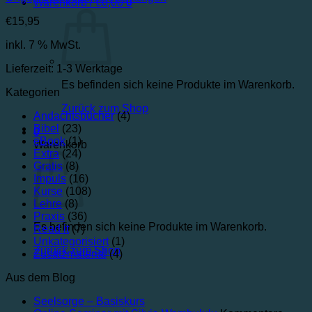
Warenkorb /
€
0,00
0
€
15,95
inkl. 7 % MwSt.
Lieferzeit:
1-3 Werktage
Es befinden sich keine Produkte im Warenkorb.
Kategorien
Zurück zum Shop
Andachtsbücher
(4)
Bibel
(23)
0
eBook
(1)
Warenkorb
Extra
(24)
Gratis
(8)
Impuls
(16)
Kurse
(108)
Lehre
(8)
Praxis
(36)
Es befinden sich keine Produkte im Warenkorb.
Read it
(7)
Unkategorisiert
(1)
Zurück zum Shop
Zusatzmaterial
(4)
Aus dem Blog
Keine
Seelsorge – Basiskurs