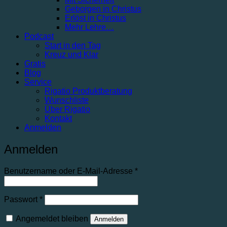
Geborgen in Christus
Erlöst in Christus
Mehr Lehre…
Podcast
Start in den Tag
Kreuz und Klar
Gratis
Blog
Service
Rigatio Produktberatung
Wunschliste
Über Rigatio
Kontakt
Anmelden
Anmelden
Erforderlich
Benutzername oder E-Mail-Adresse
*
Erforderlich
Passwort
*
Angemeldet bleiben
Anmelden