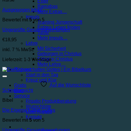
Ester
Barnabas
Ausgewogen leben
Mehr Extras…
Impuls
Bewertet mit
5
von 5
Training Jüngerschaft
Echtes Leben finden
Ungeprüfte Gesamtbewertungen
Taufe
Mehr Impuls…
€
18,95
Lehre
Mit Sicherheit
inkl. 7 % MwSt.
Geborgen in Christus
Erlöst in Christus
Lieferzeit:
1-3 Werktage
Mehr Lehre…
Podcast
Start in den Tag
Kreuz und Klar
Auf die Wunschliste
Gratis
Schnellansicht
Blog
Service
Bibel
Rigatio Produktberatung
Wunschliste
Die Eigenschaften Gottes
Über Rigatio
Kontakt
Bewertet mit
5
von 5
Ungeprüfte Gesamtbewertungen