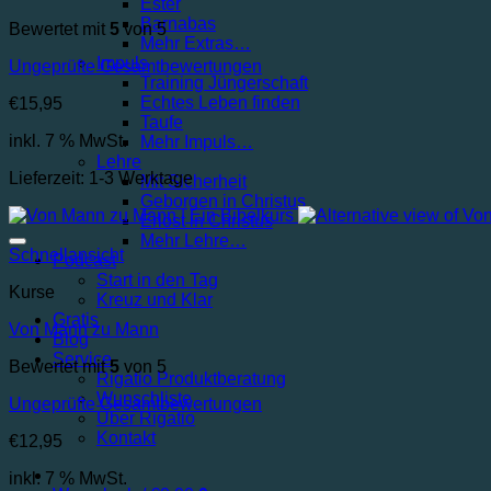
Ester
Barnabas
Bewertet mit
5
von 5
Mehr Extras…
Impuls
Ungeprüfte Gesamtbewertungen
Training Jüngerschaft
Echtes Leben finden
€
15,95
Taufe
inkl. 7 % MwSt.
Mehr Impuls…
Lehre
Lieferzeit:
1-3 Werktage
Mit Sicherheit
Geborgen in Christus
Erlöst in Christus
Mehr Lehre…
Schnellansicht
Podcast
Start in den Tag
Kurse
Kreuz und Klar
Gratis
Von Mann zu Mann
Blog
Service
Bewertet mit
5
von 5
Rigatio Produktberatung
Wunschliste
Ungeprüfte Gesamtbewertungen
Über Rigatio
Kontakt
€
12,95
inkl. 7 % MwSt.