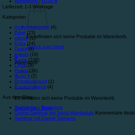
Warenkorb /
€
0,00
0
Lieferzeit:
1-3 Werktage
Kategorien
Andachtsbücher
(4)
Bibel
(23)
Es befinden sich keine Produkte im Warenkorb.
eBook
(1)
Extra
(24)
Zurück zum Shop
Gratis
(8)
Impuls
(16)
0
Kurse
(108)
Warenkorb
Lehre
(8)
Praxis
(36)
Read it
(7)
Unkategorisiert
(1)
Zusatzmaterial
(4)
Aus dem Blog
Es befinden sich keine Produkte im Warenkorb.
Keine
Seelsorge – Basiskurs
Zurück zum Shop
Kommentare
Online Seminar mit Silvia Wambululu
Kommentare deakti
zu
Keine
Seminar mit Daniel Siemens
Seelsorge
Kommentare
–
zu
Basiskurs
Seminar