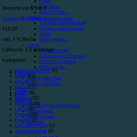
Ester
Barnabas
Bewertet mit
5
von 5
Mehr Extras…
Impuls
Ungeprüfte Gesamtbewertungen
Training Jüngerschaft
Echtes Leben finden
€
15,95
Taufe
inkl. 7 % MwSt.
Mehr Impuls…
Lehre
Lieferzeit:
1-3 Werktage
Mit Sicherheit
Geborgen in Christus
Kategorien
Erlöst in Christus
Mehr Lehre…
Andachtsbücher
(4)
Podcast
Bibel
(23)
Start in den Tag
eBook
(1)
Kreuz und Klar
Extra
(22)
Gratis
Gratis
(8)
Blog
Impuls
(16)
Service
Kurse
(106)
Rigatio Produktberatung
Lehre
(8)
Wunschliste
Praxis
(36)
Über Rigatio
Read it
(7)
Kontakt
Unkategorisiert
(1)
Zusatzmaterial
(4)