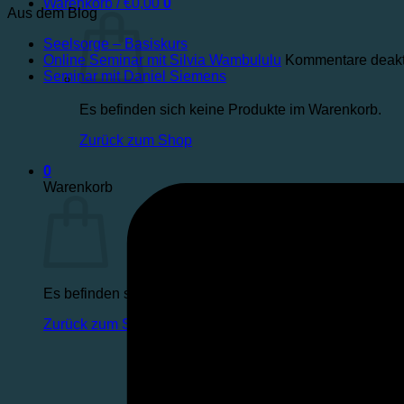
Warenkorb /
€
0,00
0
Aus dem Blog
Seelsorge – Basiskurs
Online Seminar mit Silvia Wambululu
Kommentare deakti
Seminar mit Daniel Siemens
Es befinden sich keine Produkte im Warenkorb.
Zurück zum Shop
0
Warenkorb
Es befinden sich keine Produkte im Warenkorb.
Zurück zum Shop