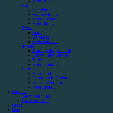
Mehr Praxis…
Bibel
Nachfolger
Frauen Gottes
Männer Gottes
Mehr Bibel…
Extra
Ester
Barnabas
Mehr Extras…
Impuls
Training Jüngerschaft
Echtes Leben finden
Taufe
Mehr Impuls…
Lehre
Mit Sicherheit
Geborgen in Christus
Erlöst in Christus
Mehr Lehre…
Podcast
Start in den Tag
Kreuz und Klar
Gratis
Blog