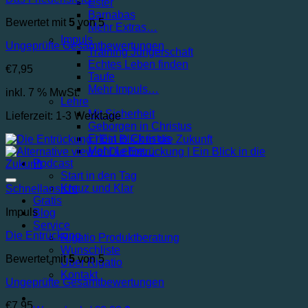
Ester
Barnabas
Bewertet mit
5
von 5
Mehr Extras…
Impuls
Ungeprüfte Gesamtbewertungen
Training Jüngerschaft
Echtes Leben finden
€
7,95
Taufe
Mehr Impuls…
inkl. 7 % MwSt.
Lehre
Mit Sicherheit
Lieferzeit:
1-3 Werktage
Geborgen in Christus
Erlöst in Christus
Mehr Lehre…
Podcast
Start in den Tag
Auf die Wunschliste
Kreuz und Klar
Schnellansicht
Gratis
Impuls
Blog
Service
Die Entrückung
Rigatio Produktberatung
Wunschliste
Bewertet mit
5
von 5
Über Rigatio
Kontakt
Ungeprüfte Gesamtbewertungen
€
7,95