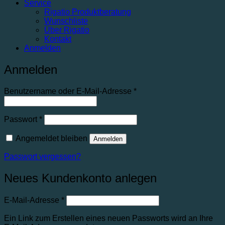
Service
Rigatio Produktberatung
Wunschliste
Über Rigatio
Kontakt
Anmelden
Anmelden
Benutzername oder E-Mail-Adresse
*
Passwort
*
Angemeldet bleiben
Anmelden
Passwort vergessen?
Neues Kundenkonto anlegen
E-Mail-Adresse
*
Ein Link zum Erstellen eines neuen Passworts wird an Ihre