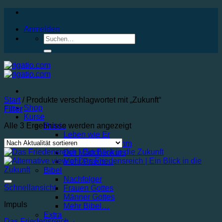
Anmelden
Start
/
Produkte verschlagwortet mit „Zukunft“
Shop
Filter
Kurse
Alle 3 Ergebnisse werden angezeigt
Praxis
Leben wie Er
Neu belebt von Ihm
Der Mädchenkurs
Mehr Praxis…
Bibel
Nachfolger
Auf die Wunschliste
Schnellansicht
Frauen Gottes
Männer Gottes
Impuls
Mehr Bibel…
Extra
Das Friedensreich