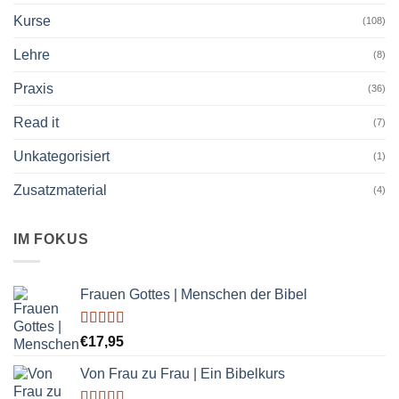
Kurse
(108)
Lehre
(8)
Praxis
(36)
Read it
(7)
Unkategorisiert
(1)
Zusatzmaterial
(4)
IM FOKUS
Frauen Gottes | Menschen der Bibel
Bewertet
€
17,95
mit
5.00
von
5
Von Frau zu Frau | Ein Bibelkurs