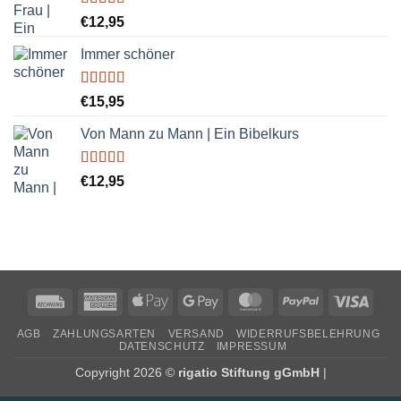
Bewertet
€
12,95
mit
5.00
von
5
Immer schöner
Bewertet
€
15,95
mit
5.00
von
5
Von Mann zu Mann | Ein Bibelkurs
Bewertet
€
12,95
mit
5.00
von
5
AGB
ZAHLUNGSARTEN
VERSAND
WIDERRUFSBELEHRUNG
DATENSCHUTZ
IMPRESSUM
Copyright 2026 ©
rigatio Stiftung gGmbH
|