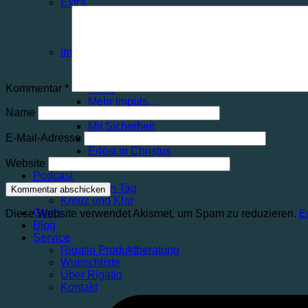
Extra
Ester
Barnabas
Mehr Extras…
Impuls
Training Jüngerschaft
Echtes Leben finden
Kommentar
*
Taufe
Mehr Impuls…
Name
Lehre
Mit Sicherheit
E-Mail-Adresse
Geborgen in Christus
Erlöst in Christus
Mehr Lehre…
Website
Podcast
Start in den Tag
Kreuz und Klar
Gratis
Diese Website verwendet Akismet, um Spam zu reduzieren.
E
Blog
Service
Rigatio Produktberatung
Wunschliste
Über Rigatio
Kontakt