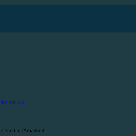
tar posten
.
der sind mit
*
markiert