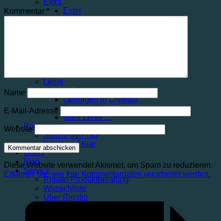
Extra
Ester
Kommentar
*
Barnabas
Mehr Extras…
Impuls
Training Jüngerschaft
Echtes Leben finden
Taufe
Mehr Impuls…
Lehre
Mit Sicherheit
Name
Geborgen in Christus
Erlöst in Christus
E-Mail-Adresse
Mehr Lehre…
Podcast
Website
Start in den Tag
Kreuz und Klar
Gratis
Blog
Diese Website verwendet Akismet, um Spam zu reduzieren.
Service
Erfahren Sie, wie Ihre Kommentardaten verarbeitet werden.
Rigatio Produktberatung
Wunschliste
Über Rigatio
Kontakt