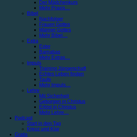
Der Mädchenkurs
Mehr Praxis…
Bibel
Nachfolger
Frauen Gottes
Männer Gottes
Mehr Bibel…
Extra
Ester
Barnabas
Mehr Extras…
Impuls
Training Jüngerschaft
Echtes Leben finden
Taufe
Mehr Impuls…
Lehre
Mit Sicherheit
Geborgen in Christus
Erlöst in Christus
Mehr Lehre…
Podcast
Start in den Tag
Kreuz und Klar
Gratis