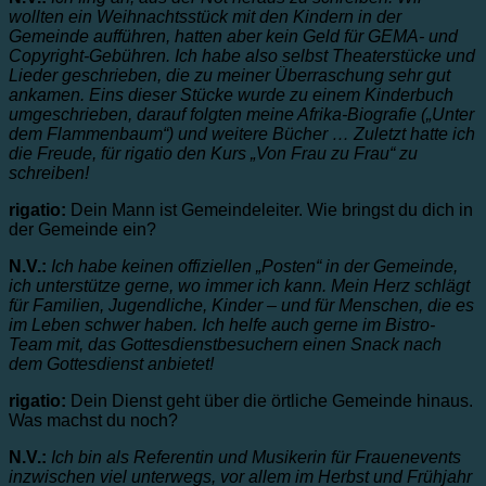
wollten ein Weihnachtsstück mit den Kindern in der
Gemeinde aufführen, hatten aber kein Geld für GEMA- und
Copyright-Gebühren. Ich habe also selbst Theaterstücke und
Lieder geschrieben, die zu meiner Überraschung sehr gut
ankamen. Eins dieser Stücke wurde zu einem Kinderbuch
umgeschrieben, darauf folgten meine Afrika-Biografie („Unter
dem Flammenbaum“) und weitere Bücher … Zuletzt hatte ich
die Freude, für rigatio den Kurs „Von Frau zu Frau“ zu
schreiben!
rigatio:
Dein Mann ist Gemeindeleiter. Wie bringst du dich in
der Gemeinde ein?
N.V.:
I
ch habe keinen offiziellen „Posten“ in der Gemeinde,
ich unterstütze gerne, wo immer ich kann. Mein Herz schlägt
für Familien, Jugendliche, Kinder – und für Menschen, die es
im Leben schwer haben. Ich helfe auch gerne im Bistro-
Team mit, das Gottesdienstbesuchern einen Snack nach
dem Gottesdienst anbietet!
rigatio:
Dein Dienst geht über die örtliche Gemeinde hinaus.
Was machst du noch?
N.V.:
Ich bin als Referentin und Musikerin für Frauenevents
inzwischen viel unterwegs, vor allem im Herbst und Frühjahr