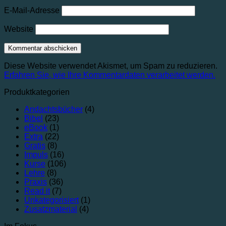
E-Mail-Adresse
Website
Diese Website verwendet Akismet, um Spam zu reduzieren.
Erfahren Sie, wie Ihre Kommentardaten verarbeitet werden.
Produktkategorien
Andachtsbücher
(4)
Bibel
(23)
eBook
(1)
Extra
(22)
Gratis
(8)
Impuls
(16)
Kurse
(106)
Lehre
(8)
Praxis
(36)
Read it
(7)
Unkategorisiert
(1)
Zusatzmaterial
(4)