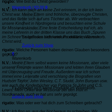
rigatio:
Wie bist du Christ geworden?
Warenkorb /
€
0,00
0
N.V.:
Ich kann mich an keine Zeit erinnern, in der ich kein
Christ war. Meine Eltern sind fröhliche, überzeugte Christen,
und das färbte sich auf uns Töchter ab. Wir verbrachten
unsere Kindheit in Nordnigeria und besuchten eine Schule
für Missionarskinder. Eine feste Entscheidung traf ich, als
meine Lehrerin in der dritten Klasse uns das Buch „Spuren
im Schnee“ vorgelesen hatte und uns erklärte, wie man
Es befinden sich keine Produkte im Warenkorb.
Christ wird.
Zurück zum Shop
rigatio:
Welche Personen haben deinen Glauben besonders
0
geprägt?
Warenkorb
N.V.:
Meine Eltern selbst waren keine Missionare, aber viele
unserer Freunde waren Missionare und lebten ihren Glauben
mit Überzeugung und Freude. Außerdem war ich schon
immer eine Leseratte und verschlang die Biografien von
Hudson Taylor, John Wesley, C.T. Studd, John Bunyan usw.
wie auch die Kinderbücher von Patricia St-John und C.S.
Es befinden sich keine Produkte im Warenkorb.
Lewis. Mein Onkel war Missionar bei den Inuit in
Nordkanada, auch er hat uns sehr geprägt.
Zurück zum Shop
rigatio:
Was oder wer hat dich zum Schreiben gebracht?
N.V.:
Ich fing an, aus der Not heraus zu schreiben. Wir