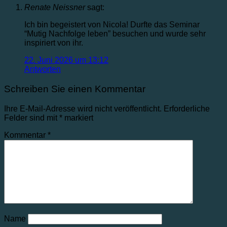
Renate Neissner
sagt:
Ich bin begeistert von Nicola! Durfte das Seminar
“Mutig Nachfolge leben” besuchen und wurde sehr
inspiriert von ihr.
22. Juni 2026 um 13:12
Antworten
Schreiben Sie einen Kommentar
Ihre E-Mail-Adresse wird nicht veröffentlicht.
Erforderliche
Felder sind mit
*
markiert
Kommentar
*
Name