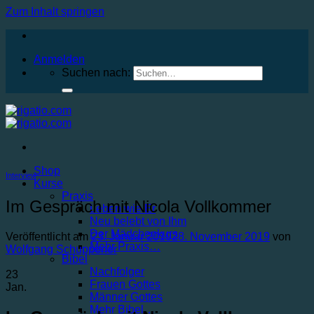
Zum Inhalt springen
Anmelden
Suchen nach:
Shop
Interview
Kurse
Praxis
Im Gespräch mit Nicola Vollkommer
Leben wie Er
Neu belebt von Ihm
Der Mädchenkurs
Veröffentlicht am
23. Januar 2019
28. November 2019
von
Mehr Praxis…
Wolfgang Schuppener
Bibel
Nachfolger
23
Frauen Gottes
Jan.
Männer Gottes
Mehr Bibel…