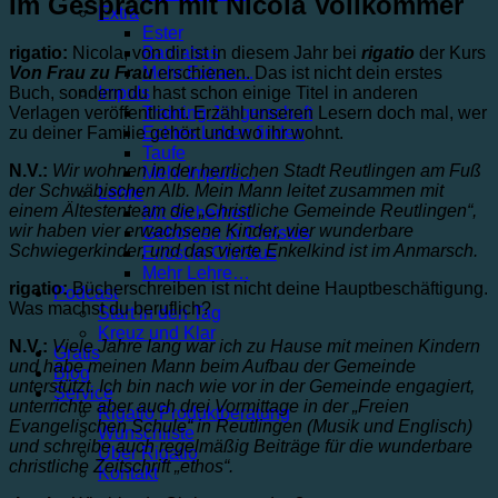
Im Gespräch mit Nicola Vollkommer
Extra
Ester
rigatio:
Nicola, von dir ist in diesem Jahr bei
rigatio
der Kurs
Barnabas
Von Frau zu Frau
erschienen. Das ist nicht dein erstes
Mehr Extras…
Buch, sondern du hast schon einige Titel in anderen
Impuls
Verlagen veröffentlicht. Erzähl unseren Lesern doch mal, wer
Training Jüngerschaft
zu deiner Familie gehört und wo ihr wohnt.
Echtes Leben finden
Taufe
N.V.:
Wir wohnen in der herrlichen Stadt Reutlingen am Fuß
Mehr Impuls…
der Schwäbischen Alb. Mein Mann leitet zusammen mit
Lehre
einem Ältestenteam die „Christliche Gemeinde Reutlingen“,
Mit Sicherheit
wir haben vier erwachsene Kinder, vier wunderbare
Geborgen in Christus
Schwiegerkinder, und das vierte Enkelkind ist im Anmarsch.
Erlöst in Christus
Mehr Lehre…
rigatio:
Bücherschreiben ist nicht deine Hauptbeschäftigung.
Podcast
Was machst du beruflich?
Start in den Tag
Kreuz und Klar
N.V.:
Viele Jahre lang war ich zu Hause mit meinen Kindern
Gratis
und habe meinen Mann beim Aufbau der Gemeinde
Blog
unterstützt. Ich bin nach wie vor in der Gemeinde engagiert,
Service
unterrichte aber auch drei Vormittage in der „Freien
Rigatio Produktberatung
Evangelischen Schule“ in Reutlingen (Musik und Englisch)
Wunschliste
und schreibe auch regelmäßig Beiträge für die wunderbare
Über Rigatio
christliche Zeitschrift „ethos“.
Kontakt