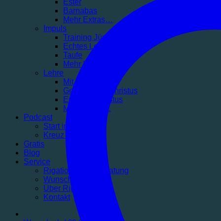
Ester
Barnabas
Mehr Extras…
Impuls
Training Jüngerschaft
Echtes Leben finden
Taufe
Mehr Impuls…
Lehre
Mit Sicherheit
Geborgen in Christus
Erlöst in Christus
Mehr Lehre…
Podcast
Start in den Tag
Kreuz und Klar
Gratis
Blog
Service
Rigatio Produktberatung
Wunschliste
Über Rigatio
Kontakt