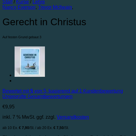
Start
/
Kurse
/
Lehre
Nancy Everson
,
Trevor McIlwain
,
Gerecht in Christus
Auf festen Grund gebaut 3
Bewertet mit
5
von 5, basierend auf
1
Kundenbewertung
Ungeprüfte Gesamtbewertungen
€
9,95
inkl. 7 % MwSt.
ggf. zzgl.
Versandkosten
ab 10 Ex.
€ 7,90
/St. / ab 20 Ex.
€ 7,50
/St.