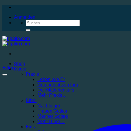
Zum
Inhalt
Anmelden
springen
Suchen
nach:
Shop
Filter
Kurse
Praxis
Leben wie Er
Neu belebt von Ihm
Der Mädchenkurs
Mehr Praxis…
Bibel
Nachfolger
Frauen Gottes
Männer Gottes
Mehr Bibel…
Extra