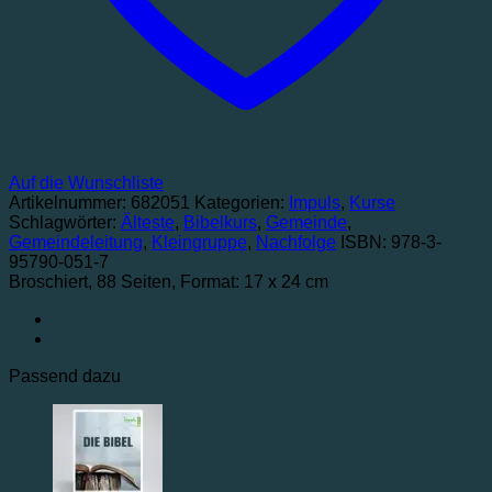
Auf die Wunschliste
Artikelnummer:
682051
Kategorien:
Impuls
,
Kurse
Schlagwörter:
Älteste
,
Bibelkurs
,
Gemeinde
,
Gemeindeleitung
,
Kleingruppe
,
Nachfolge
ISBN: 978-3-
95790-051-7
Broschiert
, 88 Seiten
, Format: 17 x 24 cm
Passend dazu