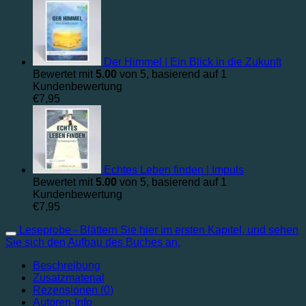
Der Himmel | Ein Blick in die Zukunft
Bewertet mit
5.00
von 5, basierend auf
1
Kundenbewertung
€
7,95
Echtes Leben finden | Impuls
Bewertet mit
5.00
von 5, basierend auf
1
Kundenbewertung
€
7,95
Leseprobe - Blättern Sie hier im ersten Kapitel, und sehen
Sie sich den Aufbau des Buches an.
Beschreibung
Zusatzmaterial
Rezensionen (0)
Autoren-Info