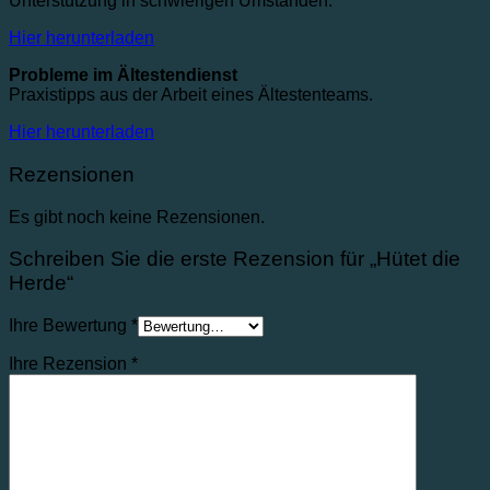
Unterstützung in schwierigen Umständen.
Hier herunterladen
Probleme im Ältestendienst
Praxistipps aus der Arbeit eines Ältestenteams.
Hier herunterladen
Rezensionen
Es gibt noch keine Rezensionen.
Schreiben Sie die erste Rezension für „Hütet die
Herde“
Ihre Bewertung
*
Ihre Rezension
*