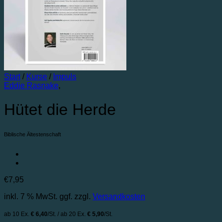
Start
/
Kurse
/
Impuls
Eddie Rasnake
,
Hütet die Herde
Biblische Ältestenschaft
€
7,95
inkl. 7 % MwSt.
ggf. zzgl.
Versandkosten
ab 10 Ex.
€ 6,40
/St. / ab 20 Ex.
€ 5,90
/St.