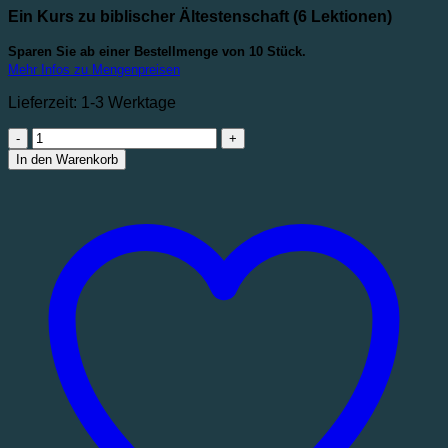
Ein Kurs zu biblischer Ältestenschaft (6 Lektionen)
Sparen Sie ab einer Bestellmenge von 10 Stück.
Mehr Infos zu Mengenpreisen
Lieferzeit:
1-3 Werktage
Hütet
die
In den Warenkorb
Herde
|
Biblische
Ältestenschaft
Menge