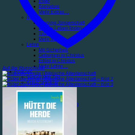
Ester
Barnabas
Mehr Extras…
Impuls
Training Jüngerschaft
Echtes Leben finden
Taufe
Mehr Impuls…
Lehre
Mit Sicherheit
Geborgen in Christus
Erlöst in Christus
Mehr Lehre…
Auf die Wunschliste
Podcast
Start in den Tag
Kreuz und Klar
Gratis
Blog
Service
Rigatio Produktberatung
Wunschliste
Über Rigatio
Kontakt