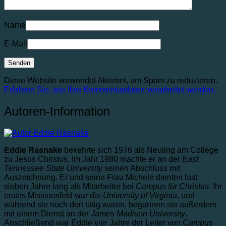
Name
E-Mail
Diese Website verwendet Akismet, um Spam zu reduzieren.
Erfahren Sie, wie Ihre Kommentardaten verarbeitet werden.
Autoren-Information
Eddie Rasnake
bekehrte sich 1976 als Neuling am College
zu Jesus Christus. Im Jahr 1980 machte er an der
East
Tennessee State University
seinen Abschluss mit
Auszeichnung. Er und seine Frau Michele dienten fast
sieben Jahre lang als Mitarbeiter bei
Campus für Christus
. Ihr
erstes Missionsfeld war die
University of Virginia
, und
während sie noch dort tätig waren, begannen sie außerdem
mit einem Dienst an der
James Madison University
.
Anschließend war Eddie vier Jahre der Leiter von
Campus