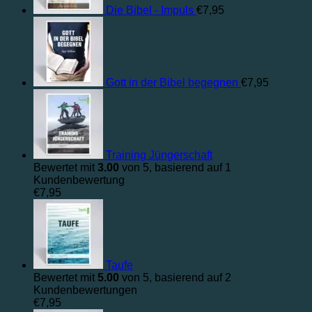
Die Bibel - Impuls
€
7,95
Gott in der Bibel begegnen
€
7,95
Training Jüngerschaft
Bewertet mit
3.00
von 5, basierend auf
1
Kundenbewertung
€
7,95
Taufe
Bewertet mit
5.00
von 5, basierend auf
2
Kundenbewertungen
€
7,95