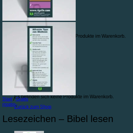
Warenkorb /
€
0,00
0
Es befinden sich keine Produkte im Warenkorb.
Zurück zum Shop
0
Warenkorb
Es befinden sich keine Produkte im Warenkorb.
Start
/
Gratis
rigatio
,
Zurück zum Shop
Lesezeichen – Bibel lesen