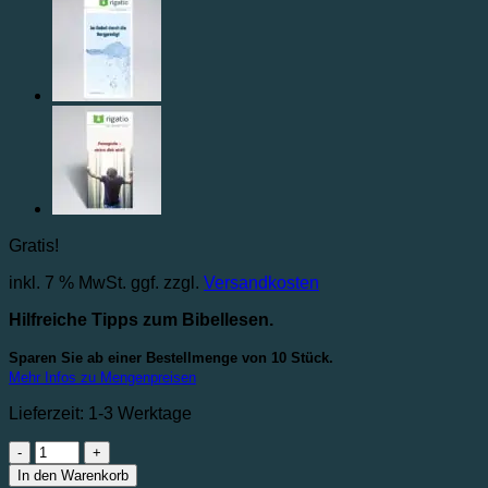
Gratis!
inkl. 7 % MwSt.
ggf. zzgl.
Versandkosten
Hilfreiche Tipps zum Bibellesen.
Sparen Sie ab einer Bestellmenge von 10 Stück.
Mehr Infos zu Mengenpreisen
Lieferzeit:
1-3 Werktage
Lesezeichen
-
In den Warenkorb