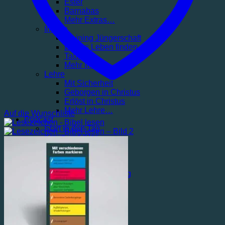
Ester
Barnabas
Mehr Extras…
Impuls
Training Jüngerschaft
Echtes Leben finden
Taufe
Mehr Impuls…
Lehre
Mit Sicherheit
Geborgen in Christus
Erlöst in Christus
Mehr Lehre…
Auf die Wunschliste
Podcast
Start in den Tag
Kreuz und Klar
Gratis
Blog
Service
Rigatio Produktberatung
Wunschliste
Über Rigatio
Kontakt