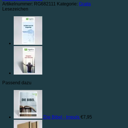
Artikelnummer:
RG682111
Kategorie:
Gratis
Lesezeichen
Passend dazu
Die Bibel - Impuls
€
7,95