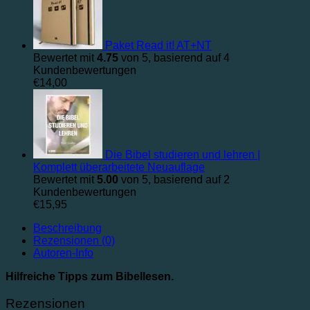
Paket Read it! AT+NT
Bewertet mit
4.75
von 5, basierend auf
4
Kundenbewertungen
€
14,00
Die Bibel studieren und lehren |
Komplett überarbeitete Neuauflage
Bewertet mit
5.00
von 5, basierend auf
2
Kundenbewertungen
€
15,95
Beschreibung
Rezensionen (0)
Autoren-Info
Hilfreiche Tipps zum Bibellesen.
Rezensionen