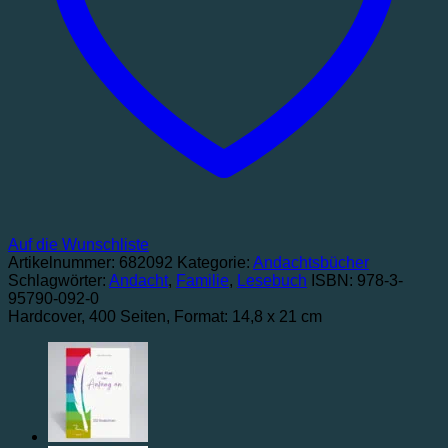
Auf die Wunschliste
Artikelnummer:
682092
Kategorie:
Andachtsbücher
Schlagwörter:
Andacht
,
Familie
,
Lesebuch
ISBN: 978-3-
95790-092-0
Hardcover
, 400 Seiten
, Format: 14,8 x 21 cm