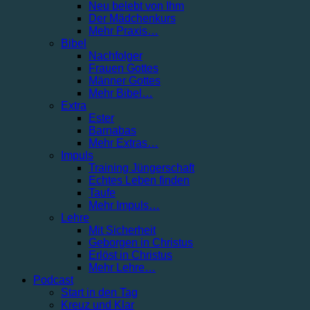
Neu belebt von Ihm
Der Mädchenkurs
Mehr Praxis…
Bibel
Nachfolger
Frauen Gottes
Männer Gottes
Mehr Bibel…
Extra
Ester
Barnabas
Mehr Extras…
Impuls
Training Jüngerschaft
Echtes Leben finden
Taufe
Mehr Impuls…
Lehre
Mit Sicherheit
Geborgen in Christus
Erlöst in Christus
Mehr Lehre…
Podcast
Start in den Tag
Kreuz und Klar