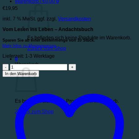
Warenkorb /
€
0,00
0
€
19,95
inkl. 7 % MwSt.
ggf. zzgl.
Versandkosten
Vom Lesen ins Leben – Andachtsbuch
Es befinden sich keine Produkte im Warenkorb.
Sparen Sie ab einer Bestellmenge von 10 Stück.
Mehr Infos zu Mengenpreisen
Zurück zum Shop
Lieferzeit:
1-3 Werktage
0
Warenkorb
In den Warenkorb
Es befinden sich keine Produkte im Warenkorb.
Zurück zum Shop