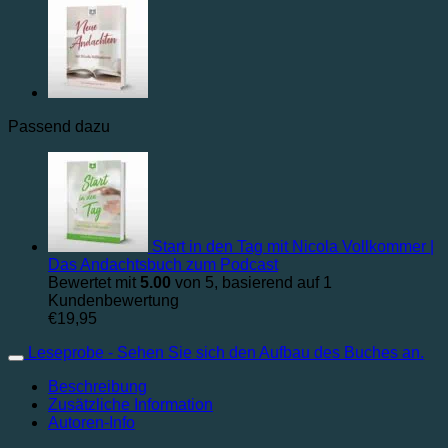
Passend dazu
Start in den Tag mit Nicola Vollkommer |
Das Andachtsbuch zum Podcast
Bewertet mit
5.00
von 5, basierend auf
1
Kundenbewertung
€
19,95
Leseprobe - Sehen Sie sich den Aufbau des Buches an.
Beschreibung
Zusätzliche Information
Autoren-Info