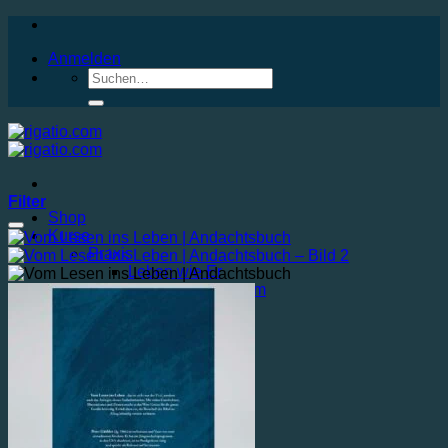
Anmelden
Filter
Shop
Auf die Wunschliste
Kurse
Praxis
Leben wie Er
Neu belebt von Ihm
Der Mädchenkurs
Mehr Praxis…
Bibel
Nachfolger
Frauen Gottes
Männer Gottes
Mehr Bibel…
Extra