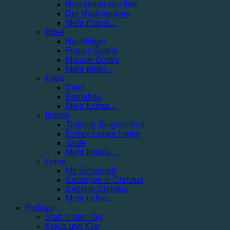
Neu belebt von Ihm
Der Mädchenkurs
Mehr Praxis…
Bibel
Nachfolger
Frauen Gottes
Männer Gottes
Mehr Bibel…
Extra
Ester
Barnabas
Mehr Extras…
Impuls
Training Jüngerschaft
Echtes Leben finden
Taufe
Mehr Impuls…
Lehre
Mit Sicherheit
Geborgen in Christus
Erlöst in Christus
Mehr Lehre…
Podcast
Start in den Tag
Kreuz und Klar