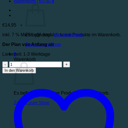
Warenkorb /
€
0,00
0
€
14,95
Es befinden sich keine Produkte im Warenkorb.
inkl. 7 % MwSt.
ggf. zzgl.
Versandkosten
Zurück zum Shop
Der Plan von Anfang an
0
Lieferzeit:
1-3 Werktage
Warenkorb
Der
Plan
In den Warenkorb
von
Anfang
an
|
Es befinden sich keine Produkte im Warenkorb.
252
Andachten
Zurück zum Shop
Menge