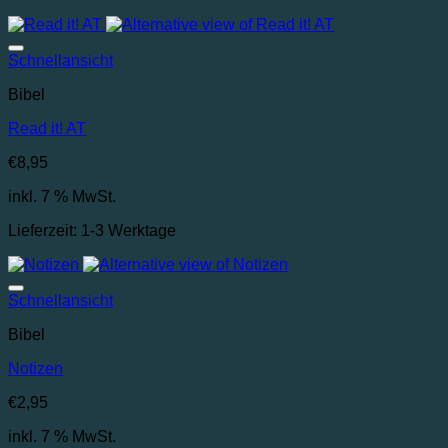
Auf die Wunschliste
Schnellansicht
Bibel
Read it! AT
€
8,95
inkl. 7 % MwSt.
Lieferzeit:
1-3 Werktage
Auf die Wunschliste
Schnellansicht
Bibel
Notizen
€
2,95
inkl. 7 % MwSt.