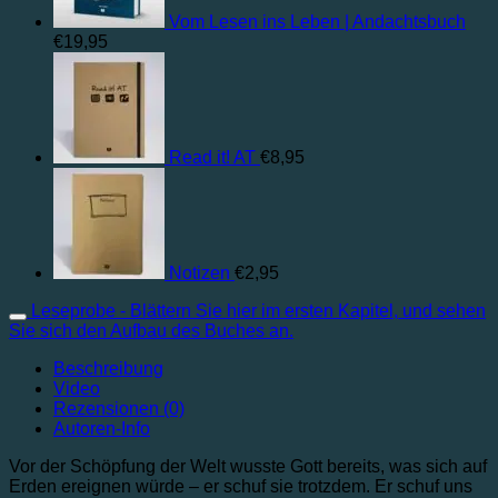
Vom Lesen ins Leben | Andachtsbuch
€
19,95
Read it! AT
€
8,95
Notizen
€
2,95
Leseprobe - Blättern Sie hier im ersten Kapitel, und sehen
Sie sich den Aufbau des Buches an.
Beschreibung
Video
Rezensionen (0)
Autoren-Info
Vor der Schöpfung der Welt wusste Gott bereits, was sich auf
Erden ereignen würde – er schuf sie trotzdem. Er schuf uns