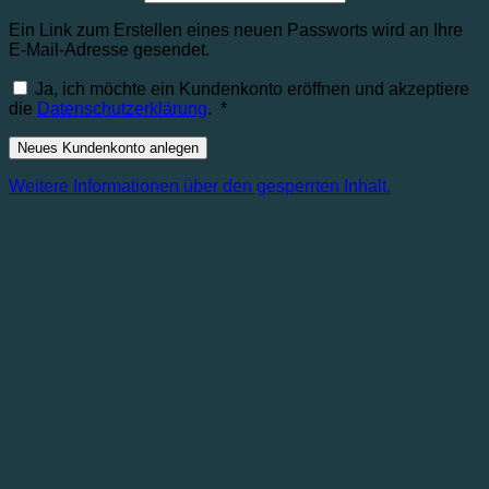
Ein Link zum Erstellen eines neuen Passworts wird an Ihre
E-Mail-Adresse gesendet.
Ja, ich möchte ein Kundenkonto eröffnen und akzeptiere
Erforderlich
die
Datenschutzerklärung
.
*
Neues Kundenkonto anlegen
Weitere Informationen über den gesperrten Inhalt.