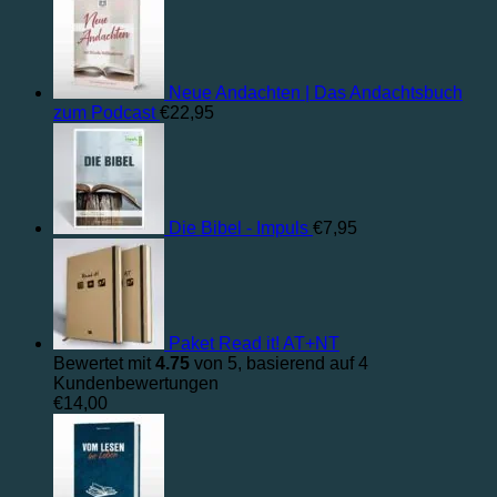
Neue Andachten | Das Andachtsbuch
zum Podcast
€
22,95
Die Bibel - Impuls
€
7,95
Paket Read it! AT+NT
Bewertet mit
4.75
von 5, basierend auf
4
Kundenbewertungen
€
14,00