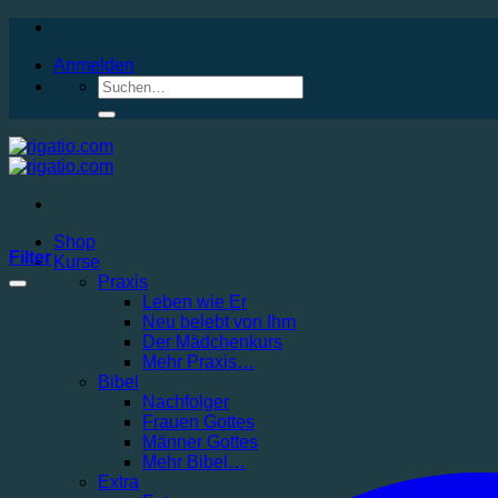
Zum
Inhalt
Anmelden
springen
Suchen
nach:
Shop
Filter
Kurse
Praxis
Leben wie Er
Neu belebt von Ihm
Der Mädchenkurs
Mehr Praxis…
Bibel
Nachfolger
Frauen Gottes
Männer Gottes
Mehr Bibel…
Extra