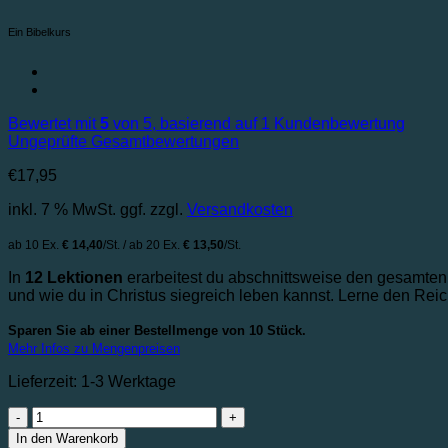
Ein Bibelkurs
Bewertet mit
5
von 5, basierend auf
1
Kundenbewertung
Ungeprüfte Gesamtbewertungen
€
17,95
inkl. 7 % MwSt.
ggf. zzgl.
Versandkosten
ab 10 Ex.
€ 14,40
/St. / ab 20 Ex.
€ 13,50
/St.
In
12 Lektionen
erarbeitest du abschnittsweise den gesamten Ep
und wie du in Christus siegreich leben kannst. Lerne den Reic
Sparen Sie ab einer Bestellmenge von 10 Stück.
Mehr Infos zu Mengenpreisen
Lieferzeit:
1-3 Werktage
Der
Epheserbrief
In den Warenkorb