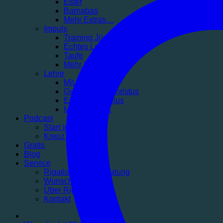
Ester
Barnabas
Mehr Extras…
Impuls
Training Jüngerschaft
Echtes Leben finden
Taufe
Mehr Impuls…
Lehre
Mit Sicherheit
Geborgen in Christus
Erlöst in Christus
Mehr Lehre…
Podcast
Start in den Tag
Kreuz und Klar
Gratis
Blog
Service
Rigatio Produktberatung
Wunschliste
Über Rigatio
Kontakt