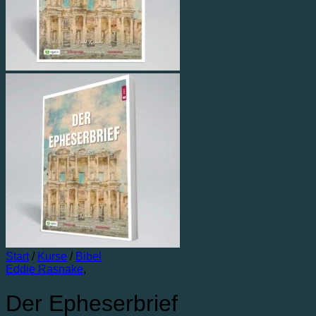
Start
/
Kurse
/
Bibel
Eddie Rasnake
,
Der Epheserbrief