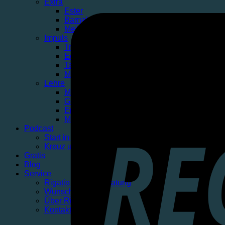
Extra
Ester
Barnabas
Mehr Extras…
Impuls
Training Jüngerschaft
Echtes Leben finden
Taufe
Mehr Impuls…
Lehre
Mit Sicherheit
Geborgen in Christus
Erlöst in Christus
Mehr Lehre…
Podcast
Start in den Tag
Kreuz und Klar
Gratis
Blog
Service
Rigatio Produktberatung
Wunschliste
Über Rigatio
Kontakt