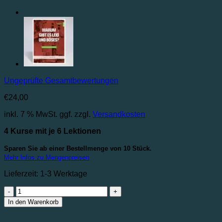
Ungeprüfte Gesamtbewertungen
€
24,00
inkl. 7 % MwSt.
ggf. zzgl.
Versandkosten
4 Kurse mit je 6 Lektionen
Sparen Sie ab einer Bestellmenge von 10 Stück.
Mehr Infos zu Mengenpreisen
Lieferzeit:
1-3 Werktage
Paket
"Warum-
In den Warenkorb
Fragen"
|