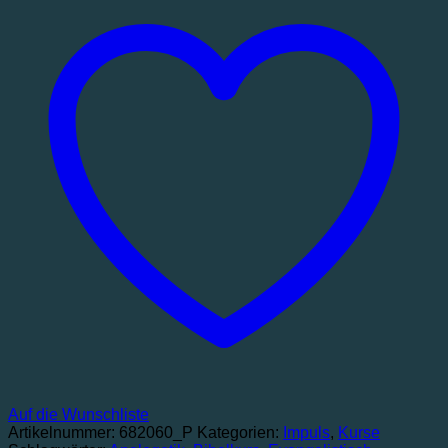
Antworten
auf
Fragen
des
Lebens
Menge
Auf die Wunschliste
Artikelnummer:
682060_P
Kategorien:
Impuls
,
Kurse