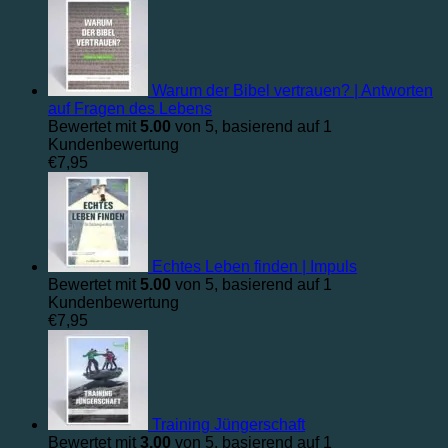
Warum der Bibel vertrauen? | Antworten
auf Fragen des Lebens
Bewertet mit
5.00
von 5, basierend auf
1
Kundenbewertung
€
7,95
Echtes Leben finden | Impuls
Bewertet mit
5.00
von 5, basierend auf
1
Kundenbewertung
€
7,95
Training Jüngerschaft
Bewertet mit
3.00
von 5, basierend auf
1