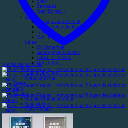
Ester
Barnabas
Mehr Extras…
Impuls
Training Jüngerschaft
Echtes Leben finden
Taufe
Mehr Impuls…
Lehre
Mit Sicherheit
Geborgen in Christus
Erlöst in Christus
Mehr Lehre…
Auf die Wunschliste
Podcast
Start in den Tag
Kreuz und Klar
Gratis
Blog
Service
Rigatio Produktberatung
Wunschliste
Über Rigatio
Kontakt