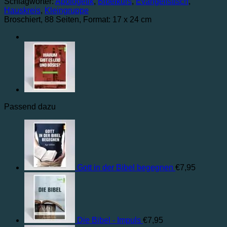
Schlagwörter:
Apologetik
,
Bibelkurs
,
Evangelistisch
,
Hauskreis
,
Kleingruppe
Broschiert
, 88 Seiten
, Format: 17 x 24 cm
Passend dazu
Gott in der Bibel begegnen
€
7,95
Die Bibel - Impuls
€
7,95