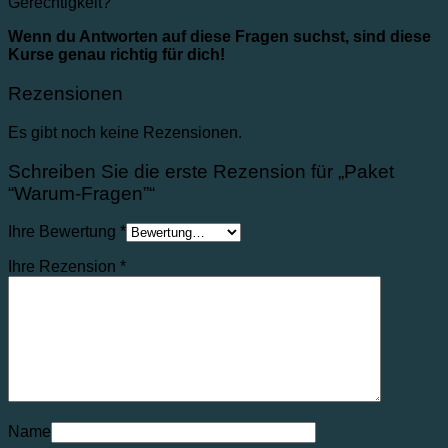
Gerechtigkeit?
Wenn du Antworten auf diese Fragen suchst, sind diese
Kurse genau richtig für dich!
Rezensionen
Es gibt noch keine Rezensionen.
Schreiben Sie die erste Rezension für „Paket
“Warum-Fragen”“
Ihre Bewertung
*
Ihre Rezension
*
Name