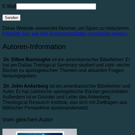
E-Mail
Diese Website verwendet Akismet, um Spam zu reduzieren.
Erfahren Sie, wie Ihre Kommentardaten verarbeitet werden.
Autoren-Information
Dr. Dillon Burroughs
ist ein amerikanischer Bibellehrer. Er
hat am Dallas Thelogical Seminary studiert und zahl- reiche
Bücher zu apologetischen Themen und aktuellen Fragen
herausgegeben.
Dr. John Ankerberg
ist ein amerikanischer Bibellehrer und
Autor. Er hat zahlreiche apologetische Bücher geschrieben.
Außerdem ist er Gründer und Leiter des Ankerberg
Theological Research Institute, das sich mit Zeitfragen aus
biblischer Perspektive auseinandersetzt.
Vom gleichen Autor