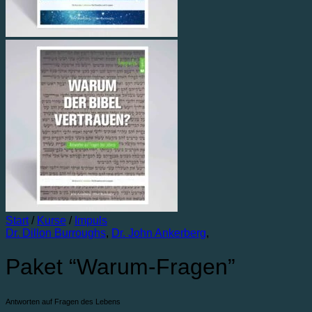
Start
/
Kurse
/
Impuls
Dr. Dillon Burroughs
,
Dr. John Ankerberg
,
Paket “Warum-Fragen”
Antworten auf Fragen des Lebens