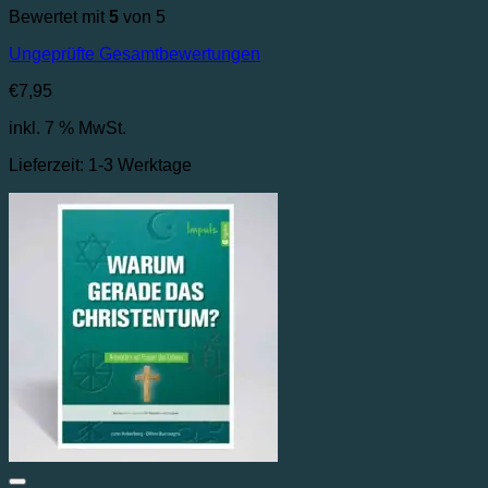
Bewertet mit
5
von 5
Ungeprüfte Gesamtbewertungen
€
7,95
inkl. 7 % MwSt.
Lieferzeit:
1-3 Werktage