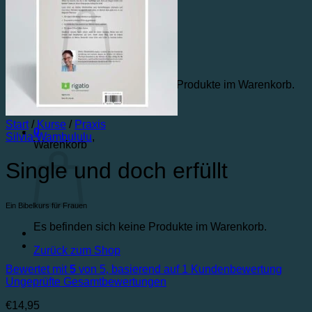
Warenkorb /
€
0,00
0
Es befinden sich keine Produkte im Warenkorb.
Zurück zum Shop
Start
/
Kurse
/
Praxis
0
Silvia Wambululu
,
Warenkorb
Single und doch erfüllt
Ein Bibelkurs für Frauen
Es befinden sich keine Produkte im Warenkorb.
Zurück zum Shop
Bewertet mit
5
von 5, basierend auf
1
Kundenbewertung
Ungeprüfte Gesamtbewertungen
€
14,95