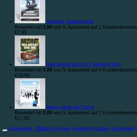
Training Jüngerschaft
Bewertet mit
3.00
von 5, basierend auf
1
Kundenbewert
€
7,95
Neu belebt von Ihm | Seeking Him
Bewertet mit
5.00
von 5, basierend auf
4
Kundenbewert
€
19,95
Mein Leben als Christ
Bewertet mit
5.00
von 5, basierend auf
1
Kundenbewert
€
17,95
Leseprobe - Blättern Sie hier im ersten Kapitel, und sehen