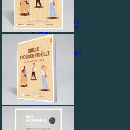
Ester
Barnabas
Mehr Extras…
Impuls
Training Jüngerschaft
Echtes Leben finden
Taufe
Mehr Impuls…
Lehre
Mit Sicherheit
Geborgen in Christus
Erlöst in Christus
Mehr Lehre…
Podcast
Start in den Tag
Kreuz und Klar
Gratis
Blog
Service
Rigatio Produktberatung
Wunschliste
Über Rigatio
Kontakt