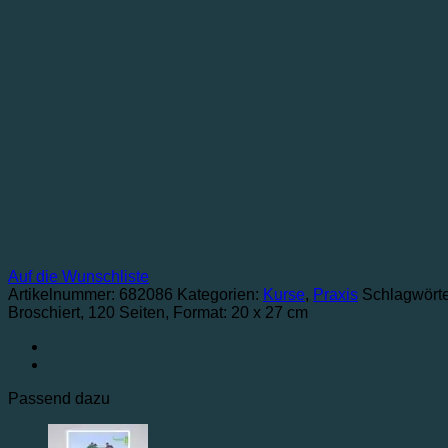
Auf die Wunschliste
Artikelnummer:
682086
Kategorien:
Kurse
,
Praxis
Schlagwört
Broschiert
, 120 Seiten
, Format: 20 x 27 cm
Passend dazu