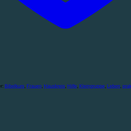
er:
Bibelkurs
,
Frauen
,
Hauskreis
,
Hilfe
,
Kleingruppe
,
Leben
,
pra