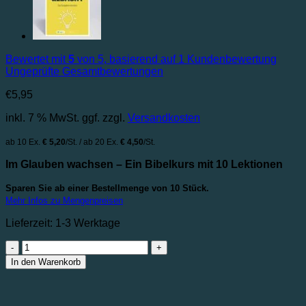
Bewertet mit
5
von 5, basierend auf
1
Kundenbewertung
Ungeprüfte Gesamtbewertungen
€
5,95
inkl. 7 % MwSt.
ggf. zzgl.
Versandkosten
ab 10 Ex.
€ 5,20
/St. / ab 20 Ex.
€ 4,50
/St.
Im Glauben wachsen – Ein Bibelkurs mit 10 Lektionen
Sparen Sie ab einer Bestellmenge von 10 Stück.
Mehr Infos zu Mengenpreisen
Lieferzeit:
1-3 Werktage
Weiter
gedacht
In den Warenkorb
|
Im
Glauben