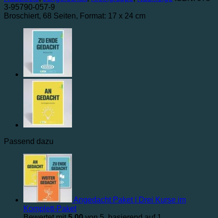
3-95790-057-9
Broschiert
, 68 Seiten
, Format: 17 x 24 cm
Passend dazu
Angedacht Paket | Drei Kurse im
Komplett-Paket
Bewertet mit
5.00
von 5, basierend auf
1