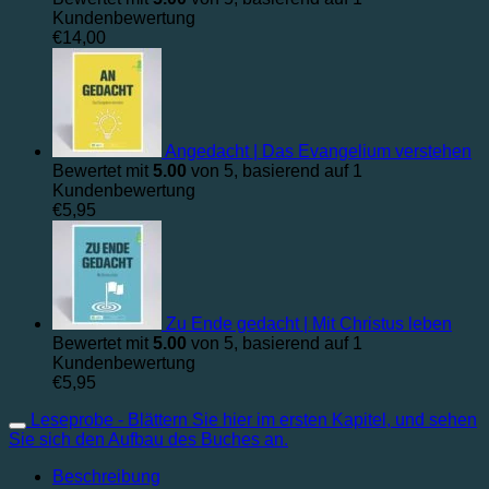
Kundenbewertung
€
14,00
Angedacht | Das Evangelium verstehen
Bewertet mit
5.00
von 5, basierend auf
1
Kundenbewertung
€
5,95
Zu Ende gedacht | Mit Christus leben
Bewertet mit
5.00
von 5, basierend auf
1
Kundenbewertung
€
5,95
Leseprobe - Blättern Sie hier im ersten Kapitel, und sehen
Sie sich den Aufbau des Buches an.
Beschreibung