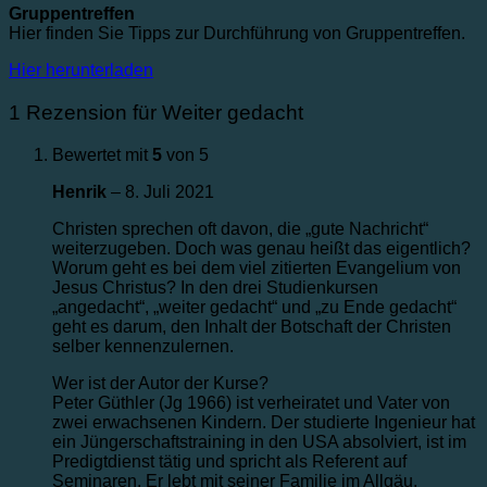
Gruppentreffen
Hier finden Sie Tipps zur Durchführung von Gruppentreffen.
Hier herunterladen
1 Rezension für
Weiter gedacht
Bewertet mit
5
von 5
Henrik
–
8. Juli 2021
Christen sprechen oft davon, die „gute Nachricht“
weiterzugeben. Doch was genau heißt das eigentlich?
Worum geht es bei dem viel zitierten Evangelium von
Jesus Christus? In den drei Studienkursen
„angedacht“, „weiter gedacht“ und „zu Ende gedacht“
geht es darum, den Inhalt der Botschaft der Christen
selber kennenzulernen.
Wer ist der Autor der Kurse?
Peter Güthler (Jg 1966) ist verheiratet und Vater von
zwei erwachsenen Kindern. Der studierte Ingenieur hat
ein Jüngerschaftstraining in den USA absolviert, ist im
Predigtdienst tätig und spricht als Referent auf
Seminaren. Er lebt mit seiner Familie im Allgäu.