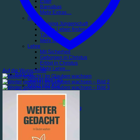
Ester
Barnabas
Mehr Extras…
Impuls
Training Jüngerschaft
Echtes Leben finden
Taufe
Mehr Impuls…
Lehre
Mit Sicherheit
Geborgen in Christus
Erlöst in Christus
Mehr Lehre…
Auf die Wunschliste
Podcast
Start in den Tag
Kreuz und Klar
Gratis
Blog
Service
Rigatio Produktberatung
Wunschliste
Über Rigatio
Kontakt