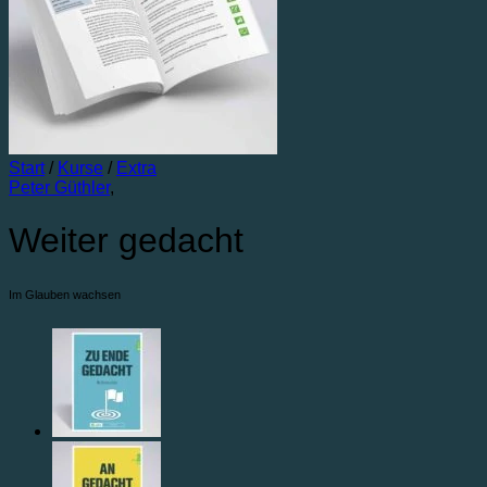
Start
/
Kurse
/
Extra
Peter Güthler
,
Weiter gedacht
Im Glauben wachsen