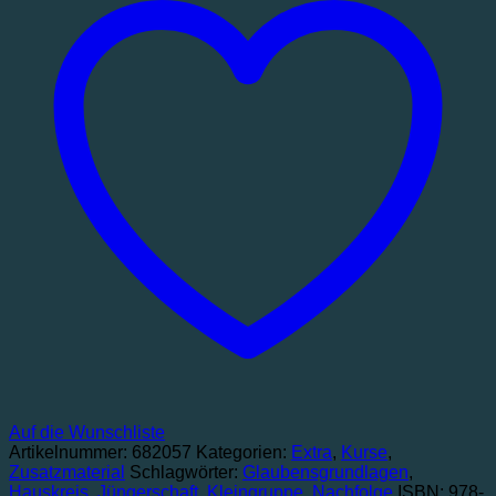
wachsen
Menge
Auf die Wunschliste
Artikelnummer:
682057
Kategorien:
Extra
,
Kurse
,
Zusatzmaterial
Schlagwörter:
Glaubensgrundlagen
,
Hauskreis
,
Jüngerschaft
,
Kleingruppe
,
Nachfolge
ISBN: 978-