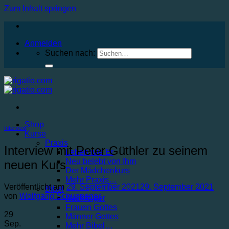
Zum Inhalt springen
Anmelden
Suchen nach:
Shop
Interview
Kurse
Praxis
Interview mit Peter Güthler zu seinem
Leben wie Er
Neu belebt von Ihm
neuen Kurs
Der Mädchenkurs
Mehr Praxis…
Veröffentlicht am
29. September 2021
29. September 2021
Bibel
von
Wolfgang Schuppener
Nachfolger
Frauen Gottes
29
Männer Gottes
Sep.
Mehr Bibel…