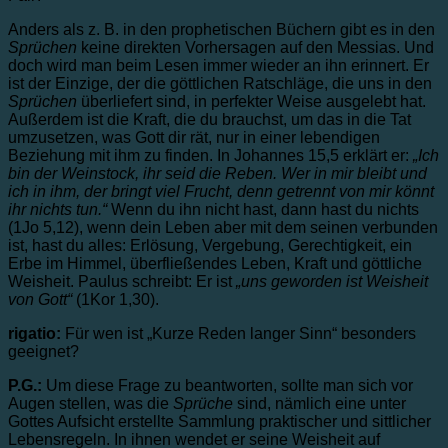
Anders als z. B. in den prophetischen Büchern gibt es in den
Sprüchen
keine direkten Vorhersagen auf den Messias. Und
doch wird man beim Lesen immer wieder an ihn erinnert. Er
ist der Einzige, der die göttlichen Ratschläge, die uns in den
Sprüchen
überliefert sind, in perfekter Weise ausgelebt hat.
Außerdem ist die Kraft, die du brauchst, um das in die Tat
umzusetzen, was Gott dir rät, nur in einer lebendigen
Beziehung mit ihm zu finden. In Johannes 15,5 erklärt er:
„Ich
bin der Weinstock, ihr seid die Reben. Wer in mir bleibt und
ich in ihm, der bringt viel Frucht, denn getrennt von mir könnt
ihr nichts tun.“
Wenn du ihn nicht hast, dann hast du nichts
(1Jo 5,12), wenn dein Leben aber mit dem seinen verbunden
ist, hast du alles: Erlösung, Vergebung, Gerechtigkeit, ein
Erbe im Himmel, überfließendes Leben, Kraft und göttliche
Weisheit. Paulus schreibt: Er ist
„uns geworden ist Weisheit
von Gott“
(1Kor 1,30).
rigatio:
Für wen ist „Kurze Reden langer Sinn“ besonders
geeignet?
P.G.:
Um diese Frage zu beantworten, sollte man sich vor
Augen stellen, was die
Sprüche
sind, nämlich eine unter
Gottes Aufsicht erstellte Sammlung praktischer und sittlicher
Lebensregeln. In ihnen wendet er seine Weisheit auf