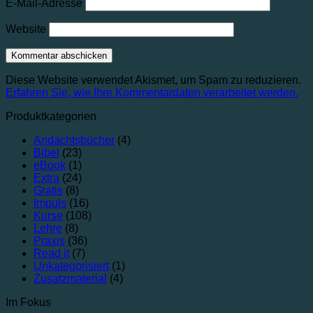
E-Mail-Adresse
Website
Diese Website verwendet Akismet, um Spam zu reduzieren.
Erfahren Sie, wie Ihre Kommentardaten verarbeitet werden.
Produktkategorien
Andachtsbücher
(4)
Bibel
(23)
eBook
(1)
Extra
(24)
Gratis
(8)
Impuls
(16)
Kurse
(108)
Lehre
(8)
Praxis
(36)
Read it
(7)
Unkategorisiert
(1)
Zusatzmaterial
(4)
Im Fokus