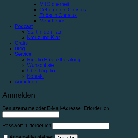
Mit Sicherheit
Geborgen in Christus
Erlöst in Christus
Mehr Lehre…
Podcast
Start in den Tag
Kreuz und Klar
Gratis
Blog
Service
Rigatio Produktberatung
Wunschliste
Über Rigatio
Kontakt
Anmelden
Anmelden
Benutzername oder E-Mail-Adresse
*
Erforderlich
Passwort
*
Erforderlich
Angemeldet bleiben
Anmelden