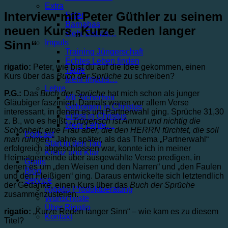
Extra
Interview mit Peter Güthler zu seinem
Ester
Barnabas
neuen Kurs „Kurze Reden langer
Mehr Extras…
Sinn“
Impuls
Training Jüngerschaft
Echtes Leben finden
rigatio:
Peter, wie bist du auf die Idee gekommen, einen
Taufe
Kurs über das
Buch der Sprüche
zu schreiben?
Mehr Impuls…
Lehre
P.G.:
Das
Buch der Sprüche
hat mich schon als junger
Mit Sicherheit
Gläubiger fasziniert. Damals waren vor allem Verse
Geborgen in Christus
interessant, in denen es um Partnerwahl ging. Sprüche 31,30
Erlöst in Christus
z. B., wo es heißt:
„Trügerisch ist Anmut und nichtig die
Mehr Lehre…
Schönheit; eine Frau aber, die den HERRN fürchtet, die soll
Podcast
man rühmen.“
Jahre später, als das Thema „Partnerwahl“
Start in den Tag
erfolgreich abgeschlossen war, konnte ich in meiner
Kreuz und Klar
Heimatgemeinde über ausgewählte Verse predigen, in
Gratis
denen es um „den Weisen und den Narren“ und „den Faulen
Blog
und den Fleißigen“ ging. Daraus entwickelte sich letztendlich
Service
der Gedanke, einen Kurs über das
Buch der Sprüche
Rigatio Produktberatung
zusammenzustellen.
Wunschliste
Über Rigatio
rigatio:
„Kurze Reden langer Sinn“ – wie kam es zu diesem
Kontakt
Titel?