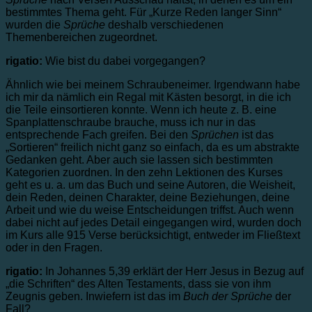
bestimmtes Thema geht. Für „Kurze Reden langer Sinn“
wurden die
Sprüche
deshalb verschiedenen
Themenbereichen zugeordnet.
rigatio:
Wie bist du dabei vorgegangen?
Ähnlich wie bei meinem Schraubeneimer. Irgendwann habe
ich mir da nämlich ein Regal mit Kästen besorgt, in die ich
die Teile einsortieren konnte. Wenn ich heute z. B. eine
Spanplattenschraube brauche, muss ich nur in das
entsprechende Fach greifen. Bei den
Sprüchen
ist das
„Sortieren“ freilich nicht ganz so einfach, da es um abstrakte
Gedanken geht. Aber auch sie lassen sich bestimmten
Kategorien zuordnen. In den zehn Lektionen des Kurses
geht es u. a. um das Buch und seine Autoren, die Weisheit,
dein Reden, deinen Charakter, deine Beziehungen, deine
Arbeit und wie du weise Entscheidungen triffst. Auch wenn
dabei nicht auf jedes Detail eingegangen wird, wurden doch
im Kurs alle 915 Verse berücksichtigt, entweder im Fließtext
oder in den Fragen.
rigatio:
In Johannes 5,39 erklärt der Herr Jesus in Bezug auf
„die Schriften“ des Alten Testaments, dass sie von ihm
Zeugnis geben. Inwiefern ist das im
Buch der Sprüche
der
Fall?