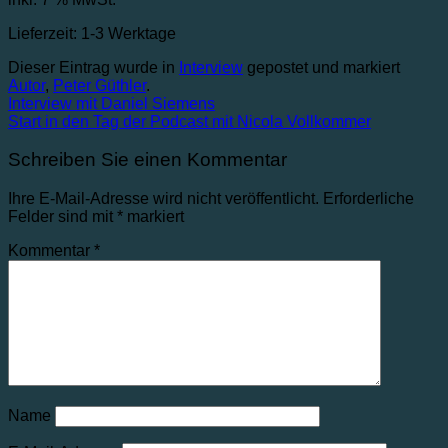
Lieferzeit:
1-3 Werktage
Dieser Eintrag wurde in
Interview
gepostet und markiert
Autor
,
Peter Güthler
.
Interview mit Daniel Siemens
Start in den Tag der Podcast mit Nicola Vollkommer
Schreiben Sie einen Kommentar
Ihre E-Mail-Adresse wird nicht veröffentlicht.
Erforderliche
Felder sind mit
*
markiert
Kommentar
*
Name