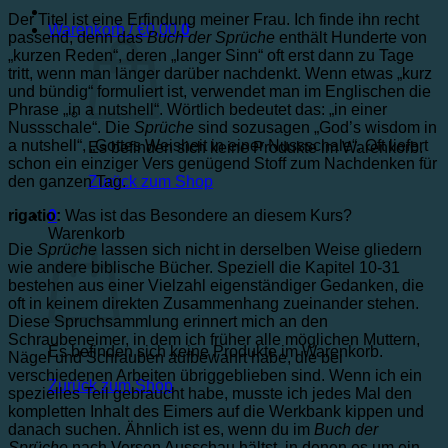
Der Titel ist eine Erfindung meiner Frau. Ich finde ihn recht
Warenkorb /
€
0,00
0
passend, denn das
Buch der Sprüche
enthält Hunderte von
„kurzen Reden“, deren „langer Sinn“ oft erst dann zu Tage
tritt, wenn man länger darüber nachdenkt. Wenn etwas „kurz
und bündig“ formuliert ist, verwendet man im Englischen die
Phrase „in a nutshell“. Wörtlich bedeutet das: „in einer
Nussschale“. Die
Sprüche
sind sozusagen „God’s wisdom in
a nutshell“, „Gottes Weisheit in einer Nussschale“. Oft liefert
Es befinden sich keine Produkte im Warenkorb.
schon ein einziger Vers genügend Stoff zum Nachdenken für
den ganzen Tag.
Zurück zum Shop
rigatio:
Was ist das Besondere an diesem Kurs?
0
Warenkorb
Die
Sprüche
lassen sich nicht in derselben Weise gliedern
wie andere biblische Bücher. Speziell die Kapitel 10-31
bestehen aus einer Vielzahl eigenständiger Gedanken, die
oft in keinem direkten Zusammenhang zueinander stehen.
Diese Spruchsammlung erinnert mich an den
Schraubeneimer, in dem ich früher alle möglichen Muttern,
Es befinden sich keine Produkte im Warenkorb.
Nägel und Schrauben aufbewahrt habe, die bei
verschiedenen Arbeiten übriggeblieben sind. Wenn ich ein
Zurück zum Shop
spezielles Teil gebraucht habe, musste ich jedes Mal den
kompletten Inhalt des Eimers auf die Werkbank kippen und
danach suchen. Ähnlich ist es, wenn du im
Buch der
Sprüche
nach Versen Ausschau hältst, in denen es um ein